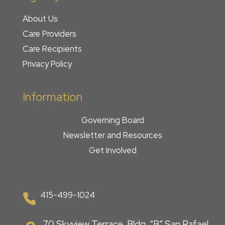
About Us
Care Providers
Care Recipients
Privacy Policy
Information
Governing Board
Newsletter and Resources
Get
Involved
415-499-1024
70 Skyview Terrace, Bldg. “B” San Rafael,